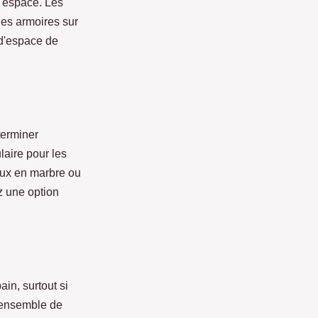
e espace. Les
les armoires sur
 d'espace de
terminer
laire pour les
eaux en marbre ou
z une option
in, surtout si
l'ensemble de