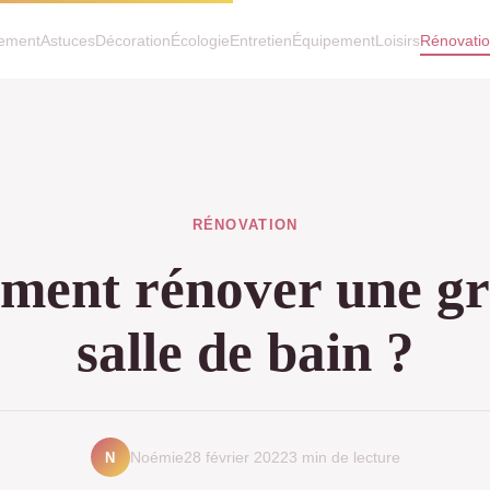
ement
Astuces
Décoration
Écologie
Entretien
Équipement
Loisirs
Rénovati
RÉNOVATION
ent rénover une g
salle de bain ?
N
Noémie
28 février 2022
3 min de lecture