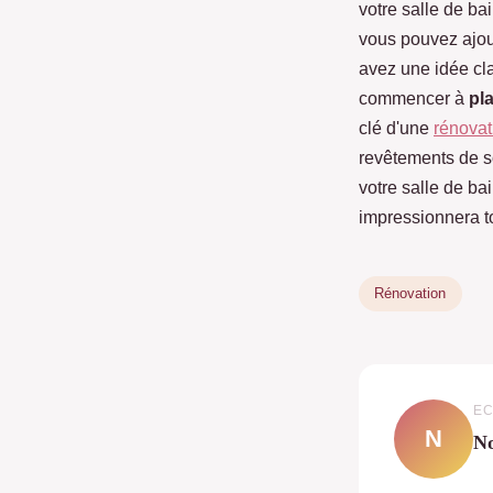
votre salle de ba
vous pouvez ajou
avez une idée cla
commencer à
pla
clé d'une
rénovat
revêtements de so
votre salle de ba
impressionnera to
Rénovation
EC
N
N