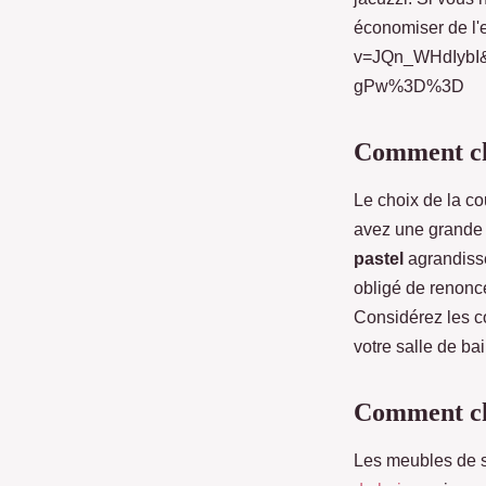
économiser de l'
v=JQn_WHdIybI
gPw%3D%3D
Comment cho
Le choix de la co
avez une grande sa
pastel
agrandisse
obligé de renonce
Considérez les co
votre salle de bai
Comment cho
Les meubles de sa