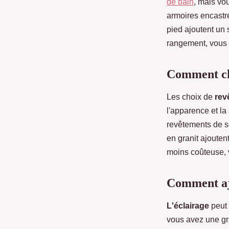
de bain
, mais vo
armoires encastré
pied ajoutent un 
rangement, vous
Comment cho
Les choix de
rev
l'apparence et la
revêtements de sol
en granit ajouten
moins coûteuse, 
Comment ajo
L'éclairage
peut 
vous avez une gra