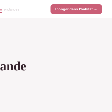
Plonger dans l'habitat →
on
Tendances
rande