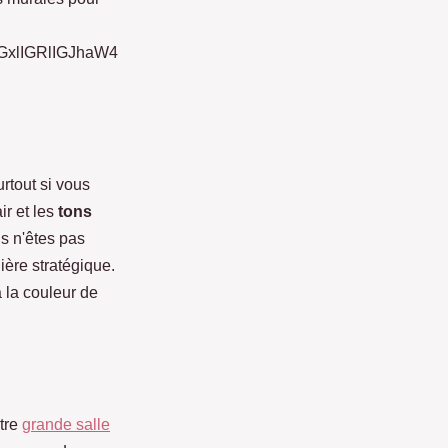
GxlIGRlIGJhaW4
urtout si vous
ir et les
tons
us n'êtes pas
ière stratégique.
à la couleur de
otre
grande salle