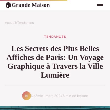
Grande Maison
🏠
Accueil
›
Tendances
TENDANCES
Les Secrets des Plus Belles
Affiches de Paris: Un Voyage
Graphique à Travers la Ville
Lumière
Noémie
1 mars 2024
6 min de lecture
N